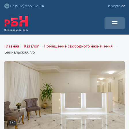
+7 (902) 566-02-04
Иркутск
УСЛУГИ
Главная
—
Каталог
—
Помещение свободного назначения
—
НОВОСТИ
Арендаторам
Байкальская, 96
КАРЬЕРА
Покупателям
О КОМПАНИИ
Собственникам
АРЕНДНЫЙ БИЗНЕС
О нас
Команда
Контакты
Отзывы
1/2