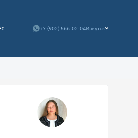
+7 (902) 566-02-04
Иркутск
ЕС