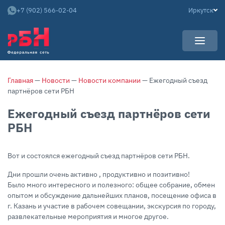
+7 (902) 566-02-04
Иркутск
УСЛУГИ
Главная
—
Новости
—
Новости компании
— Ежегодный съезд
НОВОСТИ
Арендаторам
партнёров сети РБН
КАРЬЕРА
Покупателям
Ежегодный съезд партнёров сети
О КОМПАНИИ
Собственникам
РБН
АРЕНДНЫЙ БИЗНЕС
О нас
Команда
Вот и состоялся ежегодный съезд партнёров сети РБН.
Контакты
Дни прошли очень активно , продуктивно и позитивно!
Было много интересного и полезного: общее собрание, обмен
Отзывы
опытом и обсуждение дальнейших планов, посещение офиса в
г. Казань и участие в рабочем совещании, экскурсия по городу,
развлекательные мероприятия и многое другое.