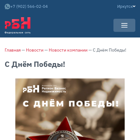
+7 (902) 566-02-04
Иркутск
УСЛУГИ
Главная
—
Новости
—
Новости компании
— С Днём Победы!
НОВОСТИ
Арендаторам
С Днём Победы!
КАРЬЕРА
Покупателям
О КОМПАНИИ
Собственникам
АРЕНДНЫЙ БИЗНЕС
О нас
Команда
Контакты
Отзывы