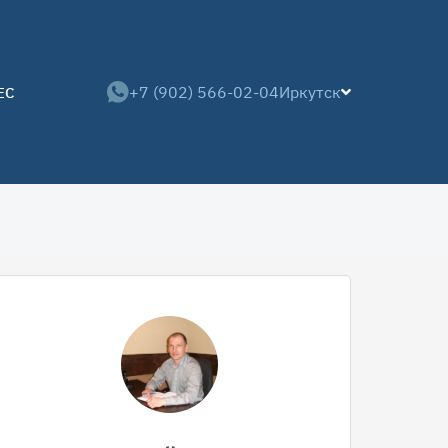
+7 (902) 566-02-04
Иркутск
ЕС